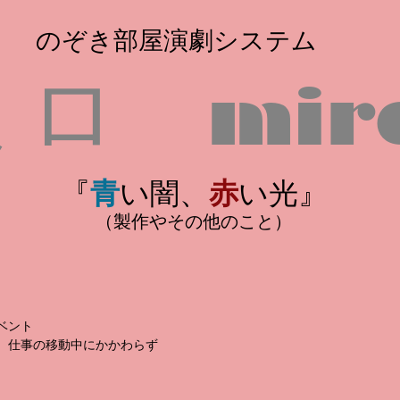
​のぞき部屋演劇システム
​ミロ
mir
『
青
い闇、
赤
い光』
（製作やその他のこと）
ベント
、仕事の移動中にかかわらず
。