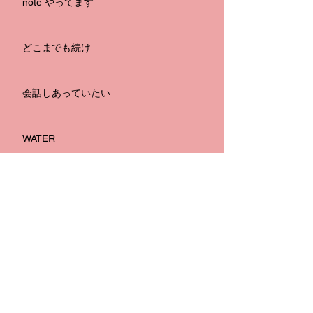
note やってます
どこまでも続け
会話しあっていたい
WATER
嫉妬の海
月波
無題のブログ記事