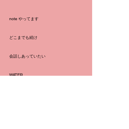
note やってます
どこまでも続け
会話しあっていたい
WATER
嫉妬の海
月波