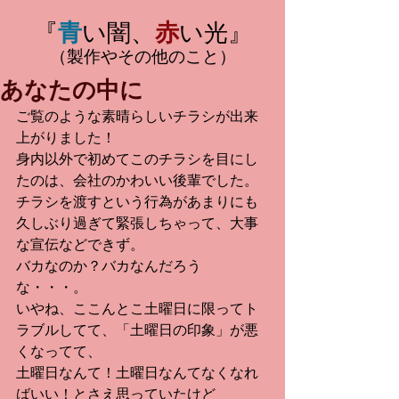
『
青
い闇、
赤
い光』
（製作やその他のこと）
あなたの中に
ご覧のような素晴らしいチラシが出来
上がりました！
身内以外で初めてこのチラシを目にし
たのは、会社のかわいい後輩でした。
チラシを渡すという行為があまりにも
久しぶり過ぎて緊張しちゃって、大事
な宣伝などできず。
バカなのか？バカなんだろう
な・・・。
いやね、ここんとこ土曜日に限ってト
ラブルしてて、「土曜日の印象」が悪
くなってて、
土曜日なんて！土曜日なんてなくなれ
ばいい！とさえ思っていたけど