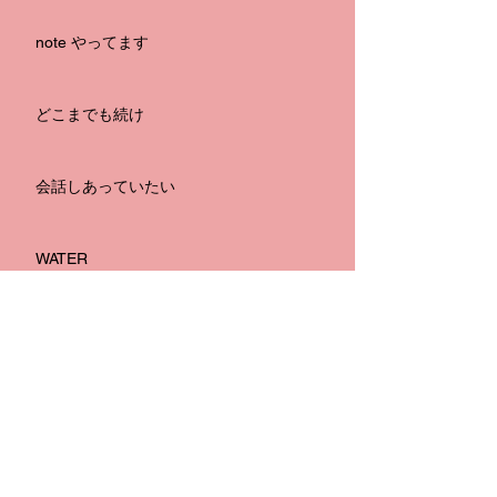
note やってます
どこまでも続け
会話しあっていたい
WATER
嫉妬の海
月波
無題のブログ記事