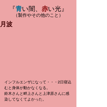
『
青
い闇、
赤
い光』
（製作やその他のこと）
月波
インフルエンザになって・・・2日寝込
むと身体が動かなくなる。
鈴木さんと畔上さんと上津原さんに感
染してなくてよかった。