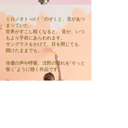
ミロノオト vol.1「のぞくと、音があつ
まっていた」
世界がすこし暗くなると、 音が、いつ
もより手前にあらわれます。
サングラスをかけて、目を閉じても、
開けたままでも。
俳優の声や呼吸、沈黙の揺れを“そっと
覗く”ように聴く作品です。
音のすきまにひらく短い物語。
遠くの気配、近くの囁き、消えていく
余韻。
ミロの静かなファンタジーが、耳の奥
で立ち上がります