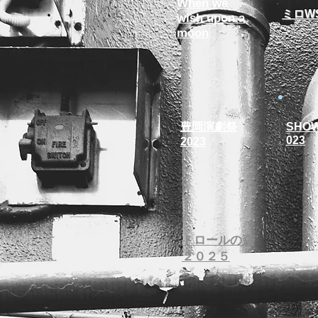
​When we
​ミロW
wish upon a
moon
豊岡演劇祭
SHO
023
2023
​トロールの森
​２０２５