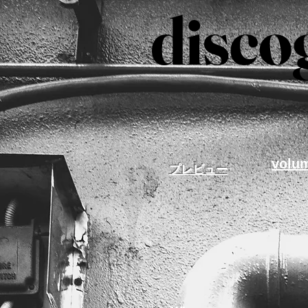
disco
disco
volu
​プレビュー