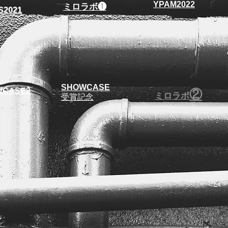
YPAM2022
​ミロラボ❶
S2021
SHOWCASE
WCASE2
②
​ミロラボ
受賞記念