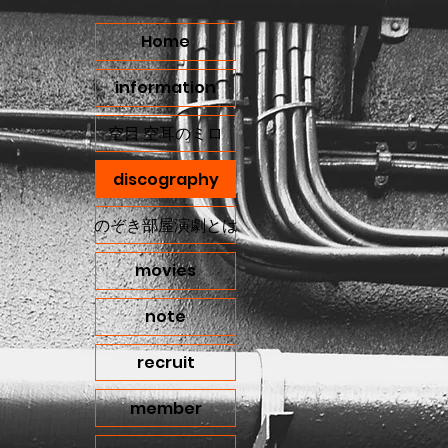
Home
information
空目 空耳のミロ
discography
のぞき部屋演劇とは
movies
note
recruit
member