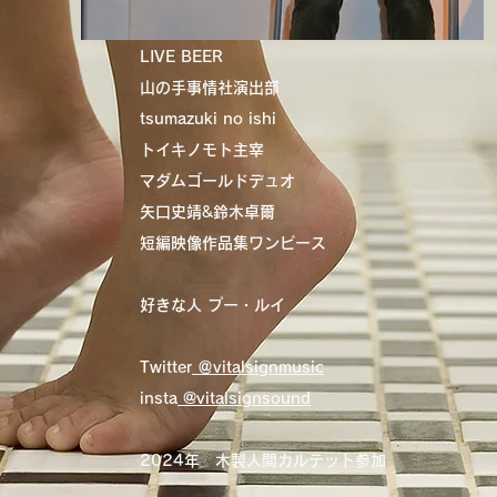
埼玉県出身
LIVE BEER
山の手事情社演出部
tsumazuki no ishi
トイキノモト主宰​
マダムゴールドデュオ
矢口史靖&鈴木卓爾
短編映像作品集ワンピース
​好きな人 プー・ルイ
​Twitter
＠vitalsignmusic
insta
@vitalsignsound
​2024年 木製人間カルテット参加