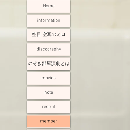
Home
information
空目 空耳のミロ
discography
のぞき部屋演劇とは
movies
note
recruit
member