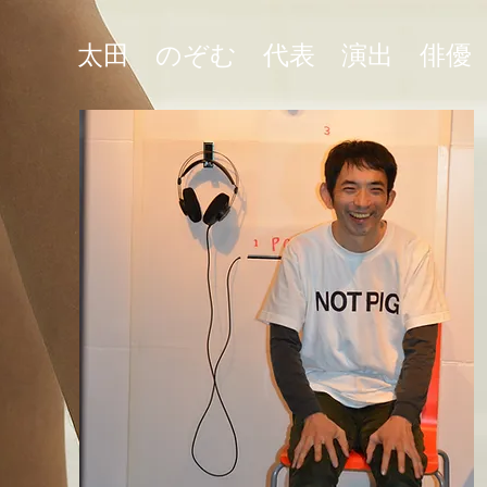
太田 のぞむ 代表 演出 俳優