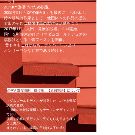
ニット
ZOKKY旗揚げのため脱退。
2005年9月「原宿物語５」を最後に、活動休止。
鈴木規純は作家として、他団体への作品の提供、
太田のぞむは映像作品の製作等活動をつづけ、
2017年1月 太田、発展的脱退。ミロ開始。
同年 5月 鈴木のひとりマダムゴールドデュオの
旗揚げとなる「壺フェス」を開催。
昔も今もこれからも、ナンバーワンより
オンリーワンな存在であり続ける。
のぞき部屋演劇 初号機 【原宿物語】について
マダムゴールドデュオが開発した のぞき部屋
演劇
の名称。
「演劇の自動販売機」をテーマにデザインされ
ており、
演劇を気軽に道行く人に見てもらえるよう様々
な工夫が
施されている。鑑賞の手順は以下の通り