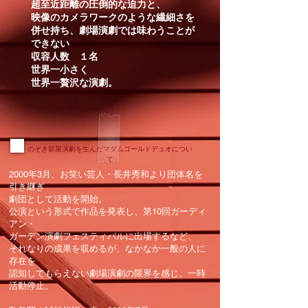
超至近距離の圧倒的な迫力と、
映像のカメラワークのような繊細さを
併せ持ち、劇場演劇では味わうことが
できない
収容人数 １名
世界一小さく
世界一贅沢な演劇。
のぞき部屋演劇を生んだマダムゴールドデュオについ
て
2000年3月、お笑い芸人・長井秀和より団体名を
引き継ぎ
劇団として活動を開始。
公演という形式で作品を発表し、第10回ガーディ
アン・
ガーデン演劇フェスティバルに出場するなど、
それなりの成果を収めるが、なかなか一般の人に
存在を
認知してもらえない劇場演劇の限界を感じ、一時
活動停止。