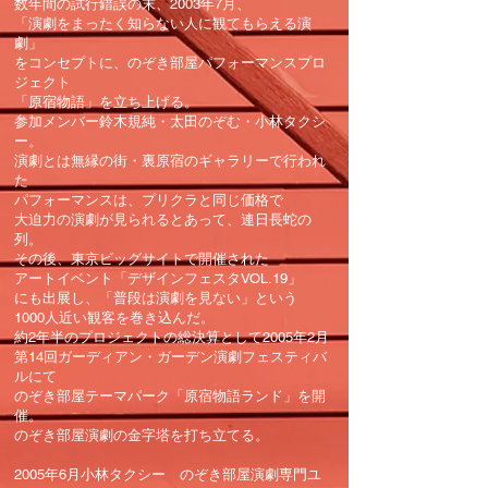
数年間の試行錯誤の末、2003年7月、
「演劇をまったく知らない人に観てもらえる演
劇」
をコンセプトに、のぞき部屋パフォーマンスプロ
ジェクト
「原宿物語」を立ち上げる。
参加メンバー鈴木規純・太田のぞむ・小林タクシ
ー。
演劇とは無縁の街・裏原宿のギャラリーで行われ
た
パフォーマンスは、プリクラと同じ価格で
大迫力の演劇が見られるとあって、連日長蛇の
列。
その後、東京ビッグサイトで開催された
アートイベント「デザインフェスタVOL.19」
にも出展し、「普段は演劇を見ない」という
1000人近い観客を巻き込んだ。
約2年半のプロジェクトの総決算として2005年2月
第14回ガーディアン・ガーデン演劇フェスティバ
ルにて
のぞき部屋テーマパーク「原宿物語ランド」を開
催。
のぞき部屋演劇の金字塔を打ち立てる。
2005年6月小林タクシー のぞき部屋演劇専門ユ