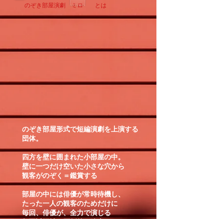
​のぞき部屋演劇 ミロ とは
のぞき部屋形式で短編演劇を上演する
団体。
四方を壁に囲まれた小部屋の中。
壁に一つだけ空いた小さな穴から
観客がのぞく＝鑑賞する
部屋の中には俳優が常時待機し、
たった一人の観客のためだけに
毎回、俳優が、全力で演じる