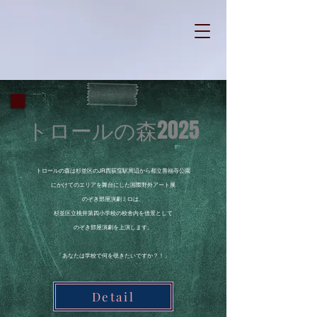
​トロールの森2025
トロールの森は杉並区のJR西荻窪駅周辺から都立善福寺公園
にかけてのエリアを舞台にした国際野外アート展
のぞき部屋演劇ミロは、
杉並区立桃井第四小学校の校舎内を借景として
のぞき部屋演劇を上演します。
​「あなたは学校で何を覗きたいですか？！」
Detail