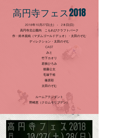
高円寺フェス2018
2018年10月27日(土) ‐ 2８日(日)
高円寺北公園内 こもれびクラフトパーク
作・鈴木規純（マダムゴールドデュオ）・太田のぞむ
ディレクション・太田のぞむ
​CAST
みと
竹下カオリ
若狭ひろみ
後藤公太
毛塚千裕
篠原彩
​太田のぞむ
ルームアテンダント
野崎恵（クロムモリブデン）