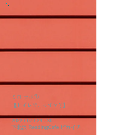
ミロ ラボ①
【トイレどこっすか？】
2022 / 07 / 29 - 30
下北沢 ReadingCafe ピカイチ​