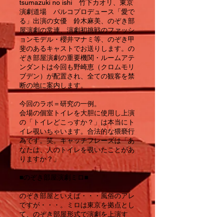
tsumazuki no ishi 竹下カオリ、東京
演劇道場 パルコプロデュース「愛で
る」出演の女優 鈴木麻美、のぞき部
屋演劇の常連、演劇初挑戦のファッシ
ョンモデル・櫻井マナミ等、のぞき甲
斐のあるキャストでお送りします。の
ぞき部屋演劇の重要機関・ルームアテ
ンダントは今回も野崎恵（クロムモリ
ブデン）が配置され、全ての観客を禁
断の地に案内します。
今回のラボ＝研究の一例。
会場の個室トイレを大胆に使用し上演
の「トイレどこっすか？」は本当にト
イレ覗いちゃいます。合法的な猥褻行
為です。笑。キャッチフレーズは「あ
なたは、人のトイレを覗いたことがあ
りますか？」
■のぞき部屋演劇ミロ■
のぞき部屋といえば・・・風俗のアレ
ですが・・・。ミロは東京を拠点とし
て、のぞき部屋形式で演劇を上演す