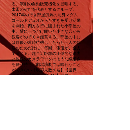
る、演劇の自動販売機化を提唱する、
太田のぞむを代表とするグループ。
2017年のぞき部屋演劇の前身マダム
ゴールドデュオからたすきを受け活動
を開始。四方を壁に囲まれた小部屋の
中。壁に一つだけ開いた小さな穴から
観客がのぞく＝鑑賞する。部屋の中に
は俳優が常時待機し、たった一人の観
客のためだけに、毎回、俳優が、全力
で演じる。超至近距離の圧倒的な迫力
と映像のカメラワークのような繊細さ
を併せ持ち、劇場演劇では味わうこと
ができない【収容人数１名】【世界一
小さく】【世界一贅沢な】演劇。
【太田のぞむ プロフィール】
1972年生まれ。埼玉県出身。
16歳より活動開始。LIVEBEER〜劇団
山の手事情社(演出部）〜tsumazuki
no ishiを経て
マダムゴールドデュオ加入。マダムゴ
ールドデュオののぞき部屋演劇プロジ
ェクトに携わり、2017年、のぞき部