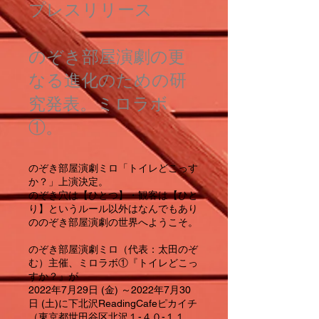
プレスリリース
のぞき部屋演劇の更
なる進化のための研
究発表。ミロラボ
①。
のぞき部屋演劇ミロ「トイレどこっす
か？」上演決定。
のぞき穴は【ひとつ】・観客は【ひと
り】というルール以外はなんでもあり
ののぞき部屋演劇の世界へようこそ。
のぞき部屋演劇ミロ（代表：太田のぞ
む）主催、ミロラボ①『トイレどこっ
すか？』が
2022年7月29日 (金) ～2022年7月30
日 (土)に下北沢ReadingCafeピカイチ
（東京都世田谷区北沢１-４０-１１