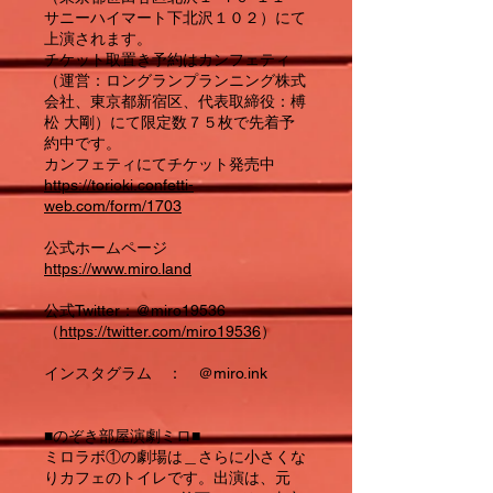
サニーハイマート下北沢１０２）にて
上演されます。
チケット取置き予約はカンフェティ
（運営：ロングランプランニング株式
会社、東京都新宿区、代表取締役：榑
松 大剛）にて限定数７５枚で先着予
約中です。
カンフェティにてチケット発売中
https://torioki.confetti-
web.com/form/1703
公式ホームページ
https://www.miro.land
公式Twitter：@miro19536
（
https://twitter.com/miro19536
）
インスタグラム ： ＠miro.ink
■のぞき部屋演劇ミロ■
ミロラボ①の劇場は＿さらに小さくな
りカフェのトイレです。出演は、元