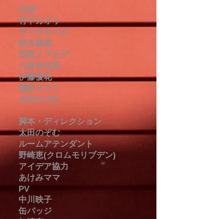
出演
竹下カオリ
モリサキミキ
鈴木麻美
田原ノブヒデ
八枝伸太郎
伊藤優花
櫻井マナミ
太田のぞむ
脚本・ディレクション
太田のぞむ
ルームアテンダント
野崎恵(クロムモリブデン)
アイデア協力
あけみママ
PV
中川映子
缶バッジ