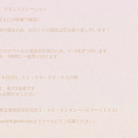
明、デモンストレーション
見えたか映像で確認）
加の場合のみ、おひとりの場合は②を繰り返し行います！
コロナウイルス感染症対策のため、1～2名ずつ行います。
み、1時間に一組受け付けます。
１８日(日)、１１：００～２０：００の間
す。最大2名様です
をお聞かせください
カイチ(東京都世田谷区北沢１－４０－１１サニーハイマート１０２)
nsound@gmail.com
までメールにてご応募ください。