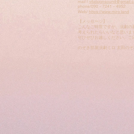
mail /
vitalsignsound@gmail.
phone/090－7241－4952
Web/
https://www.miro.land
【メッセージ】
こんなご時世ですが、演劇の
考えられたらいいなと思いま
ぜひぜひお越しください。ご
のぞき部屋演劇ミロ 太田のぞ