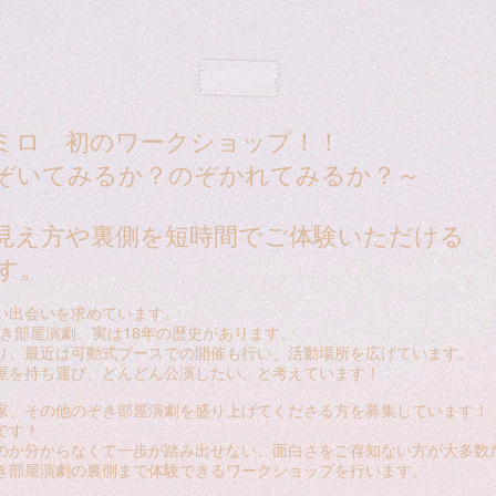
ミロ 初のワークショップ！！
ぞいてみるか？のぞかれてみるか？～
見え方や裏側を短時間でご体験いただける
す。
い出会いを求めています。
ぞき部屋演劇、実は18年の歴史があります。
り、最近は可動式ブースでの開催も行い、活動場所を広げています。
屋を持ち運び、どんどん公演したい、と考えています！
家、その他のぞき部屋演劇を盛り上げてくださる方を募集しています！
です！
のか分からなくて一歩が踏み出せない、面白さをご存知ない方が大多数
き部屋演劇の裏側まで体験できるワークショップを行います。