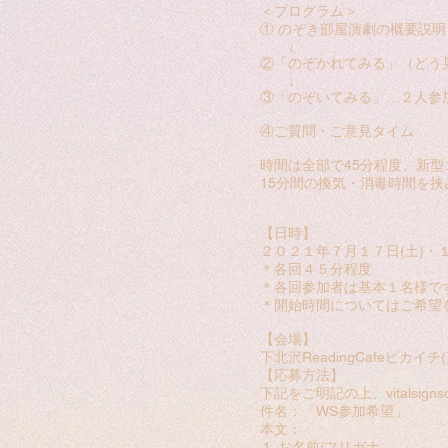
＜プログラム＞
① のぞき部屋演劇の概要説
↓
②「のぞかれてみる」（どう
↓
③「のぞいてみる」…２人参
④ご質問・ご意見タイム
時間は全部で45分程度、新型
15分間の換気・消毒時間を挟
【日時】
２０２１年７月１７日(土)・
＊各回４５分程度
＊各回参加者は基本１名様で
＊開始時間についてはご希望
【会場】
下北沢ReadingCafeピ
【応募方法】
下記をご明記の上、
vitalsig
件名：「WS参加希望」
本文：
１.お名前/フリガナ