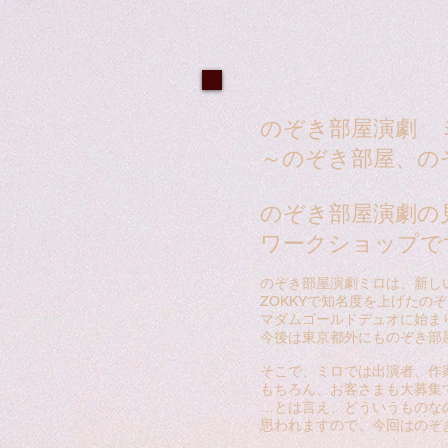
のぞき部屋演劇 
～のぞき部屋、の
のぞき部屋演劇の
ワークショップで
のぞき部屋演劇ミロは、新し
ZOKKYで知名度を上げたの
マダムゴールドデュオに始ま
今後は東京都外にものぞき部
そこで、ミロでは出演者、作
もちろん、お客さまも大募集
…とは言え、どういうものな
思われますので、今回はのぞ