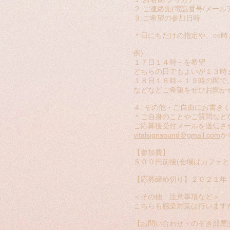
２.ご連絡先(電話番号/メール
３.ご希望の参加日時
＊日にちだけの指定や、○○
例)
１７日１４時～を希望
どちらの日でもよいが１３時
１８日１６時～１９時の間で
などなどご希望をぜひお聞か
４. その他・ご自由にお書き
＊ご自身のことやご質問など
ご応募後受付メールを送信さ
vitalsignsound＠gmail.com
か
【参加費】
５００円前後(会場はカフェ
【応募締め切り】２０２１年
＜その他、注意事項など＞
こちらも感染対策は行います
【お問い合わせ・のぞき部屋