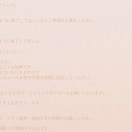
アドレス)
時までに終了してほしいなどご希望をお書きください。
までに終了してほしい。
。
せください。
ください。
なんでも結構です。
せていただきますので
らのメールを受信可能な状態に設定してください。
となりますので、１ドリンクオーダーをお願いいたします)
７月１６日２３：５９
が、マスク着用・体調万全な状態でお越しください。
演劇ミロWEBサイトなど】